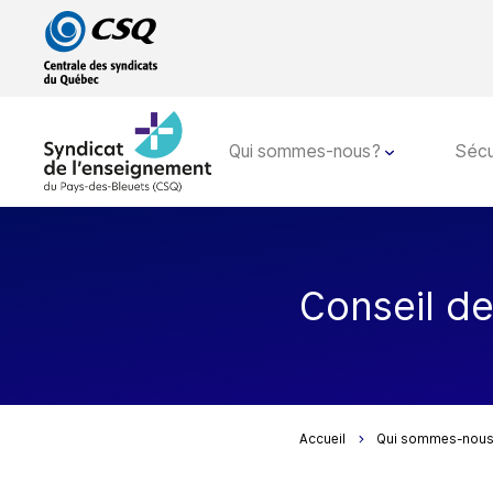
Passer
Passer
au
au
menu
contenu
principal
Qui sommes-nous?
Sécu
Conseil d
Accueil
Qui sommes-nou