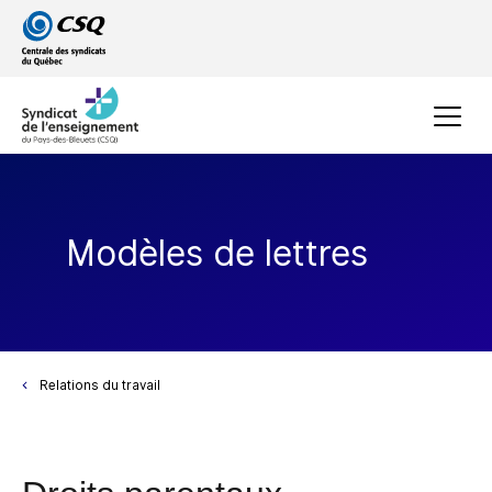
Passer
Passer
au
au
menu
contenu
principal
Menu
Modèles de lettres
Relations du travail