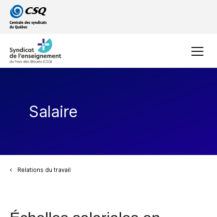
Passer
Passer
au
au
menu
contenu
principal
Menu
Salaire
Relations du travail